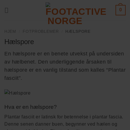
Skip
0
to
content
HJEM
/
FOTPROBLEMER
/
HÆLSPORE
Hælspore
En hælspore er en benete utvekst på undersiden
av hælbenet. Den underliggende årsaken til
hælspore er en vanlig tilstand som kalles “Plantar
fasciit”.
Hva er en hælspore?
Plantar fasciit er latinsk for betennelse i plantar fascia.
Denne senen danner buen, begynner ved hælen og