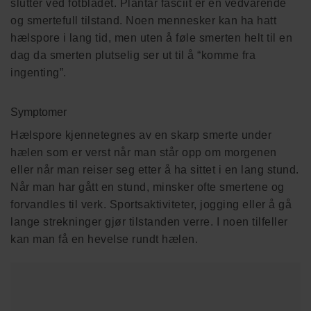
slutter ved fotbladet. Plantar fasciit er en vedvarende
og smertefull tilstand. Noen mennesker kan ha hatt
hælspore i lang tid, men uten å føle smerten helt til en
dag da smerten plutselig ser ut til å “komme fra
ingenting”.
Symptomer
Hælspore kjennetegnes av en skarp smerte under
hælen som er verst når man står opp om morgenen
eller når man reiser seg etter å ha sittet i en lang stund.
Når man har gått en stund, minsker ofte smertene og
forvandles til verk. Sportsaktiviteter, jogging eller å gå
lange strekninger gjør tilstanden verre. I noen tilfeller
kan man få en hevelse rundt hælen.