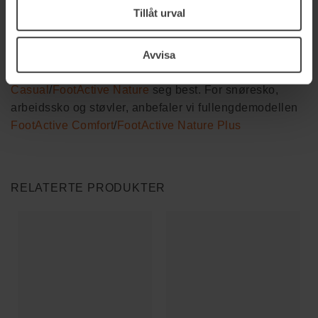
plantar fascia.
Tillåt urval
Anbefalte FootActive-innleggssåler for hælspore
Avvisa
For slip-on-sko (uten snøring) egner
FootActive
Casual
/
FootActive Nature
seg best. For snøresko,
arbeidssko og støvler, anbefaler vi fullengdemodellen
FootActive Comfort
/
FootActive Nature Plus
RELATERTE PRODUKTER