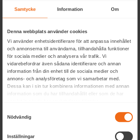
Mortons syndrom
Hælsenebetennelse
Samtycke
Information
Om
Denna webbplats använder cookies
Vi använder enhetsidentifierare för att anpassa innehållet
och annonserna till användarna, tillhandahålla funktioner
för sociala medier och analysera vår trafik. Vi
vidarebefordrar även sådana identifierare och annan
Knesmerter
Korsryggplager
information från din enhet till de sociala medier och
annons- och analysföretag som vi samarbetar med.
Dessa kan i sin tur kombinera informationen med annan
information som du har tillhandahållit eller som de har
samlat in när du har använt deras tjänster.
Samtyckesval
Nödvändig
Diabetesfot
Inställningar