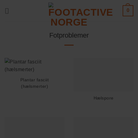
Skip
0
to
content
Fotproblemer
Plantar fasciit
(hælsmerter)
Hælspore