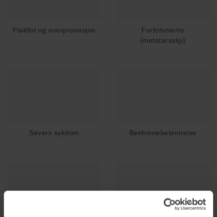
Plattfot og overpronasjon
Forfotsmerte
(metatarsalgi)
Severs sykdom
Benhinnebetennelse