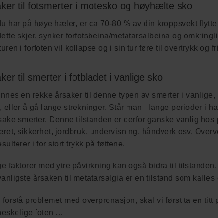
ker til fotsmerter i motesko og høyhælte sko
u har på høye hæler, er ca 70-80 % av din kroppsvekt flyttet
dette skjer, synker forfotsbeina/metatarsalbeina og omkrin
turen i forfoten vil kollapse og i sin tur føre til overtrykk og 
ker til smerter i fotbladet i vanlige sko
innes en rekke årsaker til denne typen av smerter i vanlige, 
t, eller å gå lange strekninger. Står man i lange perioder i h
sake smerter. Denne tilstanden er derfor ganske vanlig hos 
æret, sikkerhet, jordbruk, undervisning, håndverk osv. Overv
esulterer i for stort trykk på føttene.
 faktorer med ytre påvirkning kan også bidra til tilstanden.
anligste årsaken til metatarsalgia er en tilstand som kalles
 forstå problemet med overpronasjon, skal vi først ta en tit
eskelige foten …