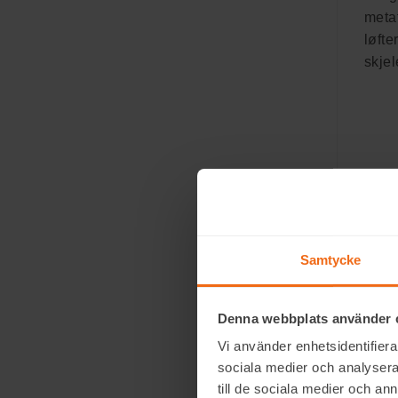
meta
løfte
skjel
Foo
Samtycke
Denna webbplats använder 
Vi använder enhetsidentifierar
Beha
sociala medier och analysera 
till de sociala medier och a
For 