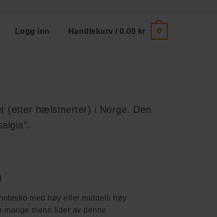
0
Logg inn
Handlekurv /
0.00
kr
et (etter hælsmerter) i Norge. Den
algia”.
)
e motesko med høy eller middels høy
ike mange menn lider av denne