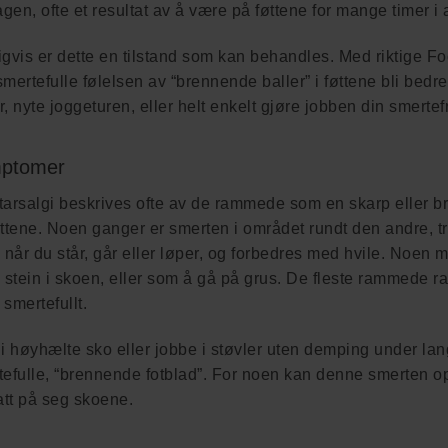
agen, ofte et resultat av å være på føttene for mange timer i 
gvis er dette en tilstand som kan behandles. Med riktige F
mertefulle følelsen av “brennende baller” i føttene bli bedr
, nyte joggeturen, eller helt enkelt gjøre jobben din smertef
ptomer
tarsalgi beskrives ofte av de rammede som en skarp eller 
ttene. Noen ganger er smerten i området rundt den andre, tre
 når du står, går eller løper, og forbedres med hvile. Noen 
 stein i skoen, eller som å gå på grus. De fleste rammede rap
r smertefullt.
i høyhælte sko eller jobbe i støvler uten demping under lange
tefulle, “brennende fotblad”. For noen kan denne smerten o
tatt på seg skoene.