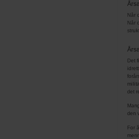
Årsa
Når d
Når 
struk
Årsa
Det f
idret
forår
milit
det r
Mange
den v
For å
menn