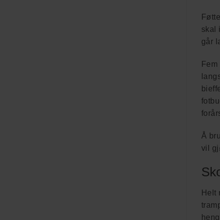
Føtt
skal 
går l
Fem 
langs
bieff
fotbu
forår
Å bru
vil 
Sko
Helt 
tramp
heng