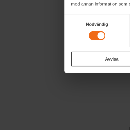
med annan information som du 
den 
hele 
Samtyckesval
Resul
Nödvändig
under
Vi el
i høy
Avvisa
Fots
probl