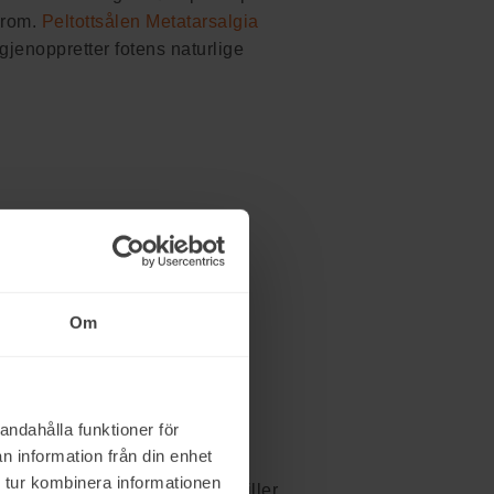
vrom.
Peltottsålen Metatarsalgia
 gjenoppretter fotens naturlige
Om
andahålla funktioner för
 sko
n information från din enhet
 tur kombinera informationen
e. Våre
Catwalk-såler
tilbakestiller