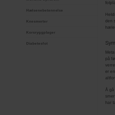
fotpl
Hælsenebetennelse
Heldi
den s
Knesmerter
hæler
Korsryggplager
Sym
Diabetesfot
Meta
på fø
verre
er en
altfo
Å gå 
smer
har 