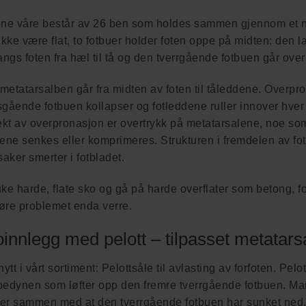
ene våre består av 26 ben som holdes sammen gjennom et n
ikke være flat, to fotbuer holder foten oppe på midten: den 
angs foten fra hæl til tå og den tverrgående fotbuen går over
metatarsalben går fra midten av foten til tåleddene. Overpr
gående fotbuen kollapser og fotleddene ruller innover hver
ekt av overpronasjon er overtrykk på metatarsalene, noe som i
ene senkes eller komprimeres. Strukturen i fremdelen av fot
saker smerter i fotbladet.
ke harde, flate sko og gå på harde overflater som betong, for
gjøre problemet enda verre.
innlegg med pelott – tilpasset metatars
nytt i vårt sortiment: Pelottsåle til avlasting av forfoten. Pelo
edynen som løfter opp den fremre tverrgående fotbuen. Mange
er sammen med at den tverrgående fotbuen har sunket ned, h